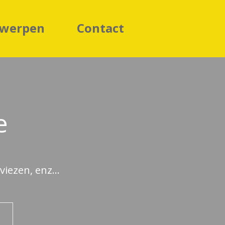
rwerpen
Contact
e
iezen, enz...