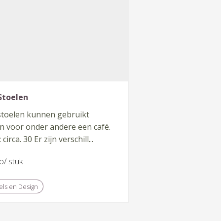
Stoelen
stoelen kunnen gebruikt
n voor onder andere een café.
 circa. 30 Er zijn verschill...
o/ stuk
ls en Design