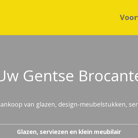
Voo
Uw Gentse Brocant
aankoop van glazen, design-meubelstukken, serv
Glazen, serviezen en klein meubilair